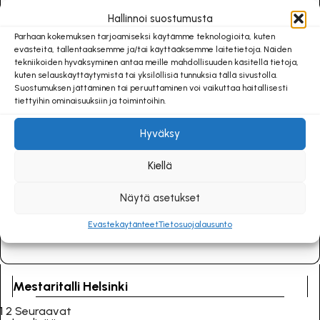
Hallinnoi suostumusta
Parhaan kokemuksen tarjoamiseksi käytämme teknologioita, kuten
evästeitä, tallentaaksemme ja/tai käyttääksemme laitetietoja. Näiden
tekniikoiden hyväksyminen antaa meille mahdollisuuden käsitellä tietoja,
kuten selauskäyttäytymistä tai yksilöllisiä tunnuksia tällä sivustolla.
Suostumuksen jättäminen tai peruuttaminen voi vaikuttaa haitallisesti
tiettyihin ominaisuuksiin ja toimintoihin.
Hyväksy
Kiellä
Näytä asetukset
Evästekäytänteet
Tietosuojalausunto
Mestaritalli Helsinki
1
2
Seuraavat